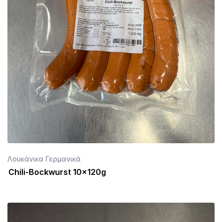
Λουκάνικα Γερμανικά
Chili-Bockwurst 10x120g