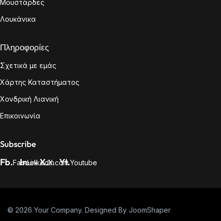
Μουστάρδες
Λουκάνικα
Πληροφορίες
Σχετικά με εμάς
Χάρτης Καταστήματος
Χονδρική Λιανική
Επικοινωνία
Subscribe
Fb.
In
X.
Yt.
Fabook
LinkedIn
X.com
Youtube
© 2026 Your Company. Designed By
JoomShaper