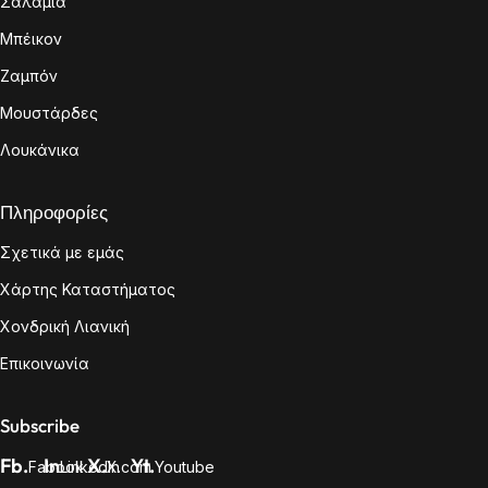
Σαλάμια
Μπέικον
Ζαμπόν
Μουστάρδες
Λουκάνικα
Πληροφορίες
Σχετικά με εμάς
Χάρτης Καταστήματος
Χονδρική Λιανική
Επικοινωνία
Subscribe
Fb.
In
X.
Yt.
Fabook
LinkedIn
X.com
Youtube